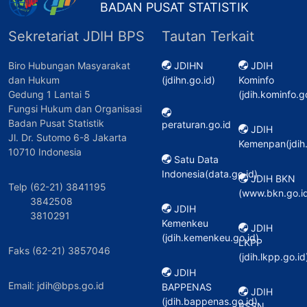
BADAN PUSAT STATISTIK
Sekretariat JDIH BPS
Tautan Terkait
Biro Hubungan Masyarakat
JDIHN
JDIH
dan Hukum
(jdihn.go.id)
Kominfo
Gedung 1 Lantai 5
(jdih.kominfo.g
Fungsi Hukum dan Organisasi
Badan Pusat Statistik
peraturan.go.id
JDIH
Jl. Dr. Sutomo 6-8 Jakarta
Kemenpan(jdih
10710 Indonesia
Satu Data
Indonesia(data.go.id)
JDIH BKN
Telp (62-21) 3841195
(www.bkn.go.id
3842508
JDIH
3810291
Kemenkeu
JDIH
(jdih.kemenkeu.go.id)
LKPP
Faks (62-21) 3857046
(jdih.lkpp.go.id
JDIH
Email: jdih@bps.go.id
BAPPENAS
JDIH
(jdih.bappenas.go.id)
BSSN