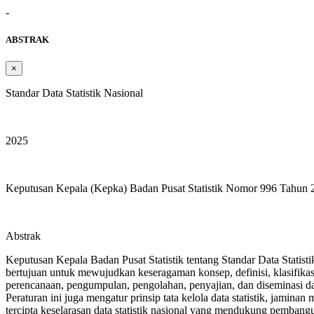
-
ABSTRAK
×
Standar Data Statistik Nasional
2025
Keputusan Kepala (Kepka) Badan Pusat Statistik Nomor 996 Tahun 
Abstrak
Keputusan Kepala Badan Pusat Statistik tentang Standar Data Statist
bertujuan untuk mewujudkan keseragaman konsep, definisi, klasifikasi,
perencanaan, pengumpulan, pengolahan, penyajian, dan diseminasi data 
Peraturan ini juga mengatur prinsip tata kelola data statistik, jamin
tercipta keselarasan data statistik nasional yang mendukung pembang