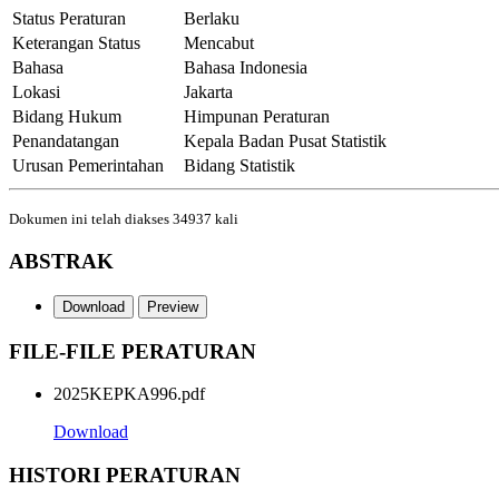
Status Peraturan
Berlaku
Keterangan Status
Mencabut
Bahasa
Bahasa Indonesia
Lokasi
Jakarta
Bidang Hukum
Himpunan Peraturan
Penandatangan
Kepala Badan Pusat Statistik
Urusan Pemerintahan
Bidang Statistik
Dokumen ini telah diakses 34937 kali
ABSTRAK
Download
Preview
FILE-FILE
PERATURAN
2025KEPKA996.pdf
Download
HISTORI
PERATURAN