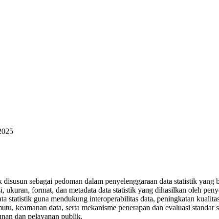
2025
ik disusun sebagai pedoman dalam penyelenggaraan data statistik yang 
 ukuran, format, dan metadata data statistik yang dihasilkan oleh penye
statistik guna mendukung interoperabilitas data, peningkatan kualitas s
an mutu, keamanan data, serta mekanisme penerapan dan evaluasi standar
unan dan pelayanan publik.