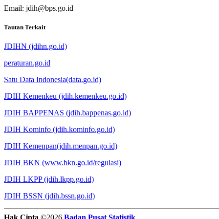
Email: jdih@bps.go.id
Tautan Terkait
JDIHN (jdihn.go.id)
peraturan.go.id
Satu Data Indonesia(data.go.id)
JDIH Kemenkeu (jdih.kemenkeu.go.id)
JDIH BAPPENAS (jdih.bappenas.go.id)
JDIH Kominfo (jdih.kominfo.go.id)
JDIH Kemenpan(jdih.menpan.go.id)
JDIH BKN (www.bkn.go.id/regulasi)
JDIH LKPP (jdih.lkpp.go.id)
JDIH BSSN (jdih.bssn.go.id)
Hak Cipta
©2026
Badan Pusat Statistik