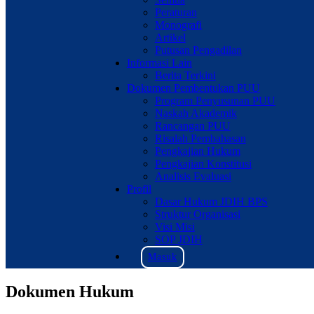
Peraturan
Monografi
Artikel
Putusan Pengadilan
Informasi Lain
Berita Terkini
Dokumen Pembentukan PUU
Program Penyusunan PUU
Naskah Akademik
Rancangan PUU
Risalah Pembahasan
Pengkajian Hukum
Pengkajian Konstitusi
Analisis Evaluasi
Profil
Dasar Hukum JDIH BPS
Struktur Organisasi
Visi Misi
SOP JDIH
Masuk
Dokumen Hukum