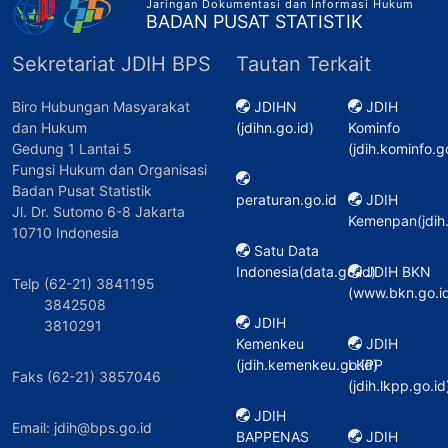
Jaringan Dokumentasi dan Informasi Hukum
BADAN PUSAT STATISTIK
Sekretariat JDIH BPS
Tautan Terkait
Biro Hubungan Masyarakat
JDIHN
JDIH
dan Hukum
(jdihn.go.id)
Kominfo
Gedung 1 Lantai 5
(jdih.kominfo.g
Fungsi Hukum dan Organisasi
Badan Pusat Statistik
peraturan.go.id
JDIH
Jl. Dr. Sutomo 6-8 Jakarta
Kemenpan(jdih
10710 Indonesia
Satu Data
Indonesia(data.go.id)
JDIH BKN
Telp (62-21) 3841195
(www.bkn.go.id
3842508
JDIH
3810291
Kemenkeu
JDIH
(jdih.kemenkeu.go.id)
LKPP
Faks (62-21) 3857046
(jdih.lkpp.go.id
JDIH
Email: jdih@bps.go.id
BAPPENAS
JDIH