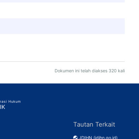
Dokumen ini telah diakses 320 kali
rmasi Hukum
IK
Tautan Terkait
JDIHN (jdihn.go.id)