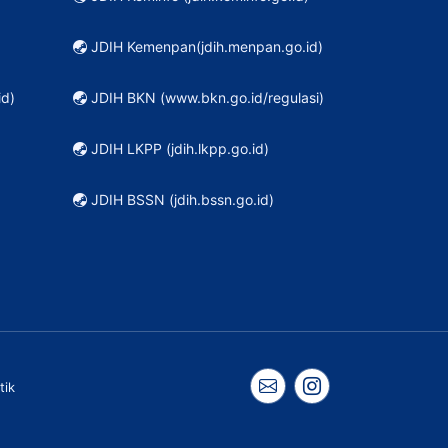
JDIH Kemenpan(jdih.menpan.go.id)
id)
JDIH BKN (www.bkn.go.id/regulasi)
JDIH LKPP (jdih.lkpp.go.id)
JDIH BSSN (jdih.bssn.go.id)
tik