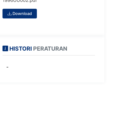
1996UU002.pdf
Download
HISTORI
PERATURAN
-