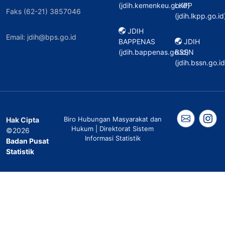
(jdih.kemenkeu.go.id)
LKPP
Faks (62-21) 3857046
(jdih.lkpp.go.id
JDIH
Email: jdih@bps.go.id
BAPPENAS
JDIH
(jdih.bappenas.go.id)
BSSN
(jdih.bssn.go.id
Biro Hubungan Masyarakat dan
Hak Cipta
Hukum | Direktorat Sistem
©2026
Informasi Statistik
Badan Pusat
Statistik