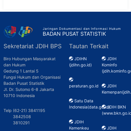
Jaringan Dokumentasi dan Informasi Hukum
BADAN PUSAT STATISTIK
Sekretariat JDIH BPS
Tautan Terkait
Biro Hubungan Masyarakat
JDIHN
JDIH
dan Hukum
(jdihn.go.id)
Kominfo
Gedung 1 Lantai 5
(jdih.kominfo.g
Fungsi Hukum dan Organisasi
Badan Pusat Statistik
peraturan.go.id
JDIH
Jl. Dr. Sutomo 6-8 Jakarta
Kemenpan(jdih
10710 Indonesia
Satu Data
Indonesia(data.go.id)
JDIH BKN
Telp (62-21) 3841195
(www.bkn.go.id
3842508
JDIH
3810291
Kemenkeu
JDIH