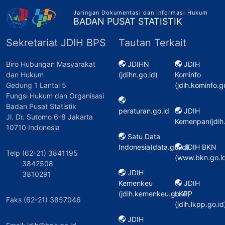
Jaringan Dokumentasi dan Informasi Hukum
BADAN PUSAT STATISTIK
Sekretariat JDIH BPS
Tautan Terkait
Biro Hubungan Masyarakat
JDIHN
JDIH
dan Hukum
(jdihn.go.id)
Kominfo
Gedung 1 Lantai 5
(jdih.kominfo.g
Fungsi Hukum dan Organisasi
Badan Pusat Statistik
peraturan.go.id
JDIH
Jl. Dr. Sutomo 6-8 Jakarta
Kemenpan(jdih
10710 Indonesia
Satu Data
Indonesia(data.go.id)
JDIH BKN
Telp (62-21) 3841195
(www.bkn.go.id
3842508
JDIH
3810291
Kemenkeu
JDIH
(jdih.kemenkeu.go.id)
LKPP
Faks (62-21) 3857046
(jdih.lkpp.go.id
JDIH