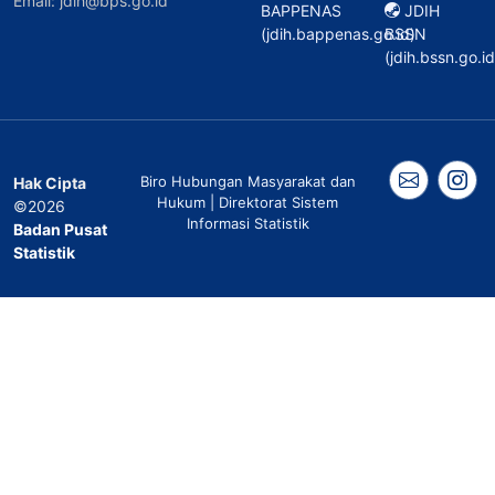
Email: jdih@bps.go.id
BAPPENAS
JDIH
(jdih.bappenas.go.id)
BSSN
(jdih.bssn.go.id
Biro Hubungan Masyarakat dan
Hak Cipta
Hukum | Direktorat Sistem
©2026
Informasi Statistik
Badan Pusat
Statistik