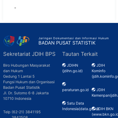
-
Jaringan Dokumentasi dan Informasi Hukum
BADAN PUSAT STATISTIK
Sekretariat JDIH BPS
Tautan Terkait
Biro Hubungan Masyarakat
JDIHN
JDIH
dan Hukum
(jdihn.go.id)
Kominfo
Gedung 1 Lantai 5
(jdih.kominfo.g
Fungsi Hukum dan Organisasi
Badan Pusat Statistik
peraturan.go.id
JDIH
Jl. Dr. Sutomo 6-8 Jakarta
Kemenpan(jdih
10710 Indonesia
Satu Data
Indonesia(data.go.id)
JDIH BKN
Telp (62-21) 3841195
(www.bkn.go.id
3842508