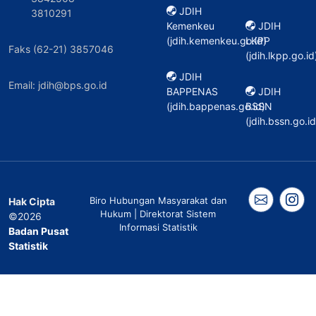
JDIH
3810291
Kemenkeu
JDIH
(jdih.kemenkeu.go.id)
LKPP
Faks (62-21) 3857046
(jdih.lkpp.go.id
JDIH
Email: jdih@bps.go.id
BAPPENAS
JDIH
(jdih.bappenas.go.id)
BSSN
(jdih.bssn.go.id
Biro Hubungan Masyarakat dan
Hak Cipta
Hukum | Direktorat Sistem
©2026
Informasi Statistik
Badan Pusat
Statistik