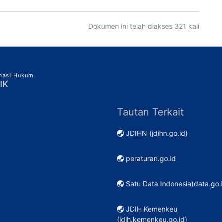
Dokumen ini telah diakses 321 kali
rmasi Hukum
IK
Tautan Terkait
JDIHN (jdihn.go.id)
peraturan.go.id
Satu Data Indonesia(data.go.
JDIH Kemenkeu
(jdih.kemenkeu.go.id)