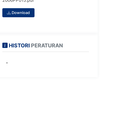
2006PP015.pdf
Download
HISTORI
PERATURAN
-