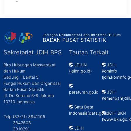
-
Jaringan Dokumentasi dan Informasi Hukum
BADAN PUSAT STATISTIK
Sekretariat JDIH BPS
Tautan Terkait
Biro Hubungan Masyarakat
JDIHN
JDIH
dan Hukum
(jdihn.go.id)
Kominfo
Gedung 1 Lantai 5
(jdih.kominfo.g
Fungsi Hukum dan Organisasi
Badan Pusat Statistik
peraturan.go.id
JDIH
Jl. Dr. Sutomo 6-8 Jakarta
Kemenpan(jdih
10710 Indonesia
Satu Data
Indonesia(data.go.id)
JDIH BKN
Telp (62-21) 3841195
(www.bkn.go.id
3842508
JDIH
3810291