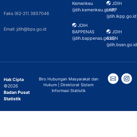
Kemenkeu
JDIH
(jdih.kemenkeu.go.id)
LKPP
Faks (62-21) 3857046
(jdih.lkpp.go.id
JDIH
Email: jdih@bps.go.id
BAPPENAS
JDIH
(jdih.bappenas.go.id)
BSSN
(jdih.bssn.go.id
Biro Hubungan Masyarakat dan
Hak Cipta
Hukum | Direktorat Sistem
©2026
Informasi Statistik
Badan Pusat
Statistik