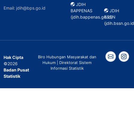
JDIH
Email: jdih@bps.go.id
BAPPENAS
JDIH
(jdih.bappenas.go.id)
BSSN
(jdih.bssn.go.id
Biro Hubungan Masyarakat dan
Hak Cipta
Hukum | Direktorat Sistem
©2026
Informasi Statistik
Badan Pusat
Statistik