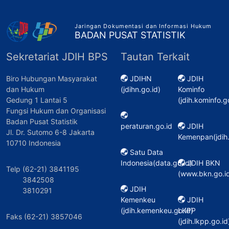
Jaringan Dokumentasi dan Informasi Hukum
BADAN PUSAT STATISTIK
Sekretariat JDIH BPS
Tautan Terkait
Biro Hubungan Masyarakat
JDIHN
JDIH
dan Hukum
(jdihn.go.id)
Kominfo
Gedung 1 Lantai 5
(jdih.kominfo.g
Fungsi Hukum dan Organisasi
Badan Pusat Statistik
peraturan.go.id
JDIH
Jl. Dr. Sutomo 6-8 Jakarta
Kemenpan(jdih
10710 Indonesia
Satu Data
Indonesia(data.go.id)
JDIH BKN
Telp (62-21) 3841195
(www.bkn.go.id
3842508
JDIH
3810291
Kemenkeu
JDIH
(jdih.kemenkeu.go.id)
LKPP
Faks (62-21) 3857046
(jdih.lkpp.go.id