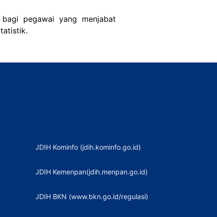
a bagi pegawai yang menjabat
atistik.
JDIH Kominfo (jdih.kominfo.go.id)
JDIH Kemenpan(jdih.menpan.go.id)
JDIH BKN (www.bkn.go.id/regulasi)